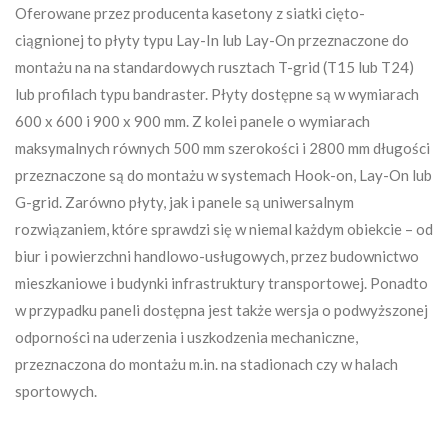
Oferowane przez producenta kasetony z siatki cięto-
ciągnionej to płyty typu Lay-In lub Lay-On przeznaczone do
montażu na na standardowych rusztach T-grid (T15 lub T24)
lub profilach typu bandraster. Płyty dostępne są w wymiarach
600 x 600 i 900 x 900 mm. Z kolei panele o wymiarach
maksymalnych równych 500 mm szerokości i 2800 mm długości
przeznaczone są do montażu w systemach Hook-on, Lay-On lub
G-grid. Zarówno płyty, jak i panele są uniwersalnym
rozwiązaniem, które sprawdzi się w niemal każdym obiekcie – od
biur i powierzchni handlowo-usługowych, przez budownictwo
mieszkaniowe i budynki infrastruktury transportowej. Ponadto
w przypadku paneli dostępna jest także wersja o podwyższonej
odporności na uderzenia i uszkodzenia mechaniczne,
przeznaczona do montażu m.in. na stadionach czy w halach
sportowych.