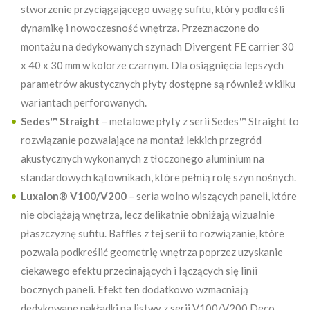
stworzenie przyciągającego uwagę sufitu, który podkreśli
dynamikę i nowoczesność wnętrza. Przeznaczone do
montażu na dedykowanych szynach Divergent FE carrier 30
x 40 x 30 mm w kolorze czarnym. Dla osiągnięcia lepszych
parametrów akustycznych płyty dostępne są również w kilku
wariantach perforowanych.
Sedes™ Straight
– metalowe płyty z serii Sedes™ Straight to
rozwiązanie pozwalające na montaż lekkich przegród
akustycznych wykonanych z tłoczonego aluminium na
standardowych kątownikach, które pełnią rolę szyn nośnych.
Luxalon® V100/V200
– seria wolno wiszących paneli, które
nie obciążają wnętrza, lecz delikatnie obniżają wizualnie
płaszczyznę sufitu. Baffles z tej serii to rozwiązanie, które
pozwala podkreślić geometrię wnętrza poprzez uzyskanie
ciekawego efektu przecinających i łączących się linii
bocznych paneli. Efekt ten dodatkowo wzmacniają
dedykowane nakładki na listwy z serii V100/V200 Deco.