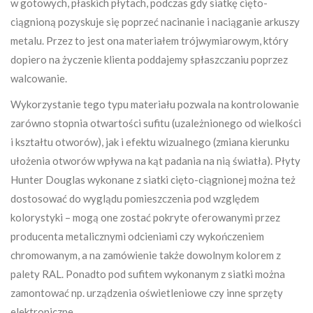
w gotowych, płaskich płytach, podczas gdy siatkę cięto-
ciągnioną pozyskuje się poprzeć nacinanie i naciąganie arkuszy
metalu. Przez to jest ona materiałem trójwymiarowym, który
dopiero na życzenie klienta poddajemy spłaszczaniu poprzez
walcowanie.
Wykorzystanie tego typu materiału pozwala na kontrolowanie
zarówno stopnia otwartości sufitu (uzależnionego od wielkości
i kształtu otworów), jak i efektu wizualnego (zmiana kierunku
ułożenia otworów wpływa na kąt padania na nią światła). Płyty
Hunter Douglas wykonane z siatki cięto-ciągnionej można też
dostosować do wyglądu pomieszczenia pod względem
kolorystyki – mogą one zostać pokryte oferowanymi przez
producenta metalicznymi odcieniami czy wykończeniem
chromowanym, a na zamówienie także dowolnym kolorem z
palety RAL. Ponadto pod sufitem wykonanym z siatki można
zamontować np. urządzenia oświetleniowe czy inne sprzęty
elektroniczne.