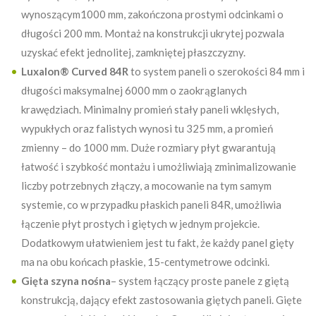
wynoszącym1000 mm, zakończona prostymi odcinkami o
długości 200 mm. Montaż na konstrukcji ukrytej pozwala
uzyskać efekt jednolitej, zamkniętej płaszczyzny.
Luxalon® Curved 84R
to system paneli o szerokości 84 mm i
długości maksymalnej 6000 mm o zaokrąglanych
krawędziach. Minimalny promień stały paneli wklęsłych,
wypukłych oraz falistych wynosi tu 325 mm, a promień
zmienny – do 1000 mm. Duże rozmiary płyt gwarantują
łatwość i szybkość montażu i umożliwiają zminimalizowanie
liczby potrzebnych złączy, a mocowanie na tym samym
systemie, co w przypadku płaskich paneli 84R, umożliwia
łączenie płyt prostych i giętych w jednym projekcie.
Dodatkowym ułatwieniem jest tu fakt, że każdy panel gięty
ma na obu końcach płaskie, 15-centymetrowe odcinki.
Gięta szyna nośna
– system łączący proste panele z giętą
konstrukcją, dający efekt zastosowania giętych paneli. Gięte