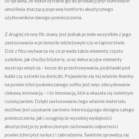
co sprawia, że wykorzystanie go do produkcji płyt sufitowych
umożliwia znaczącą poprawę komfortu akustycznego
użytkowników danego pomieszczenia.
Z drugiej strony filc znany jest jednak przede wszystkim z jego
zastosowania w przemyśle odzieżowym czy w tapicerstwie.
Dziś z filcu wytwarza się co prawda także elementy czysto
ozdobne, jak choćby biżuterię, oraz dekoracyjne elementy
wystroju wnętrza – kosze do przechowywania, podstawki pod
kubki czy osłonki na doniczki. Pojawienie się tej właśnie tkaniny
na powierzchni podwieszanego sufitu jest więc zdecydowanie
ciekawą innowacją – i to innowacją, która okazała się świetnym
rozwiązaniem. Dzięki zastosowaniu tego właśnie materiału
możliwe jest uzyskanie zarówno interesującego designu całego
pomieszczenia, jak i osiągnięcie wysokiej wydajności
akustycznej przy jednoczesnym zachowaniu odporności
powierzchni płyt na kurz i zabrudzenia. Świetnie sprawdzą się