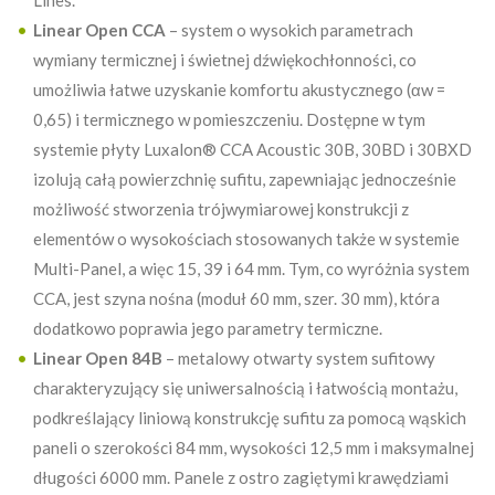
Lines.
Linear Open CCA
– system o wysokich parametrach
wymiany termicznej i świetnej dźwiękochłonności, co
umożliwia łatwe uzyskanie komfortu akustycznego (αw =
0,65) i termicznego w pomieszczeniu. Dostępne w tym
systemie płyty Luxalon® CCA Acoustic 30B, 30BD i 30BXD
izolują całą powierzchnię sufitu, zapewniając jednocześnie
możliwość stworzenia trójwymiarowej konstrukcji z
elementów o wysokościach stosowanych także w systemie
Multi-Panel, a więc 15, 39 i 64 mm. Tym, co wyróżnia system
CCA, jest szyna nośna (moduł 60 mm, szer. 30 mm), która
dodatkowo poprawia jego parametry termiczne.
Linear Open 84B
– metalowy otwarty system sufitowy
charakteryzujący się uniwersalnością i łatwością montażu,
podkreślający liniową konstrukcję sufitu za pomocą wąskich
paneli o szerokości 84 mm, wysokości 12,5 mm i maksymalnej
długości 6000 mm. Panele z ostro zagiętymi krawędziami