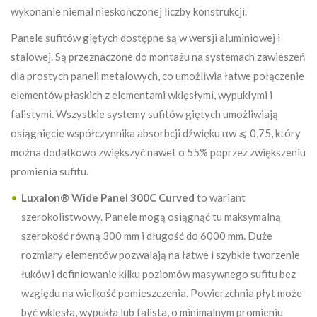
wykonanie niemal nieskończonej liczby konstrukcji.
Panele sufitów giętych dostępne są w wersji aluminiowej i
stalowej. Są przeznaczone do montażu na systemach zawieszeń
dla prostych paneli metalowych, co umożliwia łatwe połączenie
elementów płaskich z elementami wklęsłymi, wypukłymi i
falistymi. Wszystkie systemy sufitów giętych umożliwiają
osiągnięcie współczynnika absorbcji dźwięku αw ⩽ 0,75, który
można dodatkowo zwiększyć nawet o 55% poprzez zwiększeniu
promienia sufitu.
Luxalon® Wide Panel 300C Curved
to wariant
szerokolistwowy. Panele mogą osiągnąć tu maksymalną
szerokość równą 300 mm i długość do 6000 mm. Duże
rozmiary elementów pozwalają na łatwe i szybkie tworzenie
łuków i definiowanie kilku poziomów masywnego sufitu bez
względu na wielkość pomieszczenia. Powierzchnia płyt może
być wklęsła, wypukła lub falista, o minimalnym promieniu