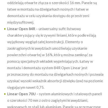
oddzielają otwarte złącza o szerokości 16 mm. Panele są
łatwe w montażu na dźwigarkach nośnych i łatwe w
demontażu w celu uzyskania dostępu do przestrzeni
międzysufitowej.
Linear Open 84R
– uniwersalny sufit listwowy
charakteryzujący się krzywymi liniami, które podkreślają
wyjątkowy wygląd całej konstrukcji. Elementy o
zaokrąglonych krawędziach umożliwiają uzyskanie
powierzchni otwartej w 16%, którą można zamknąć za
pomocą specjalnych wkładek wypełniających. Łatwy w
montażu i demontażu system 84R Open Linear jest
przeznaczony do montażu na dźwigarkach nośnych i pozwala
uzyskać wysoki wskaźnik absorbcji dźwięku (αw) na poziomie
sięgającym nawet 0,75.
Linear Open 70U
– system aluminiowych i stalowych paneli
o szerokości 70 mm z ostro zagiętymi krawędziami,
wykonanych ze stali lub aluminium. Panele są przeznaczone